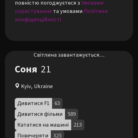
повністю погоджуєтеся з
Умовами
користування
та умовами
Політики
конфіденційності
Світлина завантажується…
Соня
21
Kyiv, Ukraine
Дивитися F1
63
Дивитися фільми
589
Кататися на машині
213
Повечеряти
325