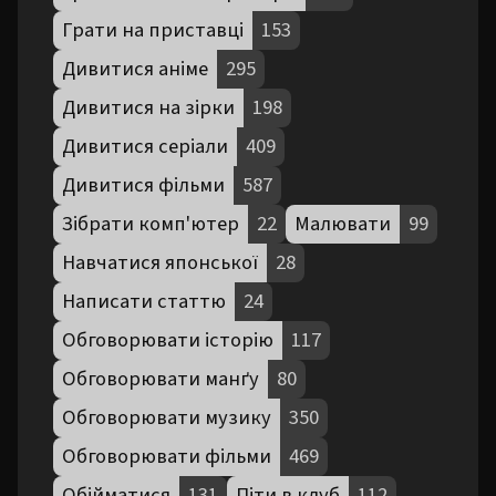
Грати на приставці
153
Дивитися аніме
295
Дивитися на зірки
198
Дивитися серіали
409
Дивитися фільми
587
Зібрати комп'ютер
22
Малювати
99
Навчатися японської
28
Написати статтю
24
Обговорювати історію
117
Обговорювати манґу
80
Обговорювати музику
350
Обговорювати фільми
469
Обійматися
131
Піти в клуб
112