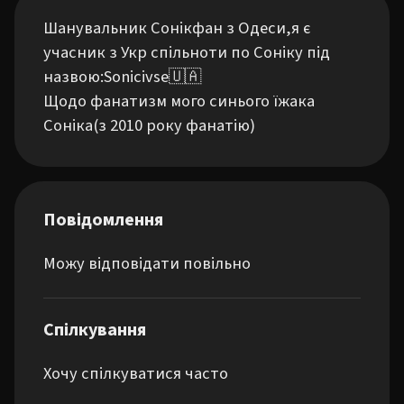
Шанувальник Сонікфан з Одеси,я є 
учасник з Укр спільноти по Соніку під 
назвою:Sonicivse🇺🇦

Щодо фанатизм мого синього їжака 
Соніка(з 2010 року фанатію)
Повідомлення
Можу відповідати повільно
Спілкування
Хочу спілкуватися часто