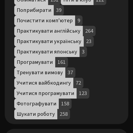
Поприбирати
39
Почистити комп'ютер
9
Практикувати англійську
264
Практикувати українську
23
Практикувати японську
3
Програмувати
161
Тренувати вимову
37
Учитися вайбкодингу
72
Учитися програмувати
123
Фотографувати
158
Шукати роботу
258