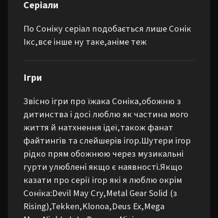
Серіали
По Соніку серіал подобається лише Сонік 
Ікс,все інше ну таке,аніме теж
Ігри
Звісно ігри про їжака Соніка,обожню з 
дитинства і досі люблю як частина мого 
життя й натхнення ідеї,також фанат 
файтингів та слейшерів ігор.Шутери ігор 
рідко прям обожнюю через музикальні 
гурти улюблені якщо є наявності.Якщо 
казати про серії ігор які я люблю окрім 
Соніка:Devil May Cry,Metal Gear Solid (з 
Rising),Tekken,Klonoa,Deus Ex,Mega 