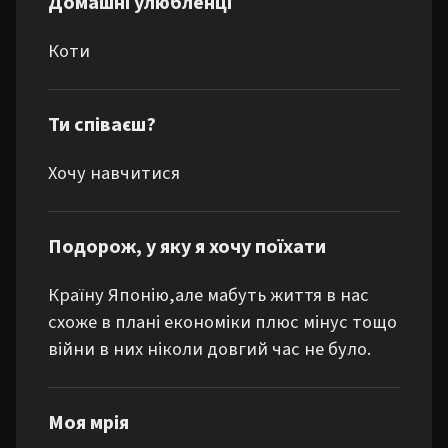
Домашні улюбленці
Коти
Ти співаєш?
Хочу навчитися
Подорож, у яку я хочу поїхати
Країну Японію,але мабуть життя в нас 
схоже в плані економіки плюс мінус тощо 
війни в них ніколи довгий час не було.
Моя мрія