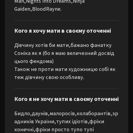
Man,Nights Into Dreams,Ninja 
Gaiden,BloodRayne.
Кого я хочу мати в своєму оточенні
Дівчину хотів би мати,бажано фанатку 
Соніка як я (бо я маю величезний досвід 
цього фендома) 

Також не проти мати художницю собі як 
теж дівчину свою особливу.
Кого я не хочу мати в своєму оточенні
Бидло,даунів,малоросів,колаборантів,зр
адників України,тупих ідіотів,фріки 
конечні,фріки просто тупо тупі