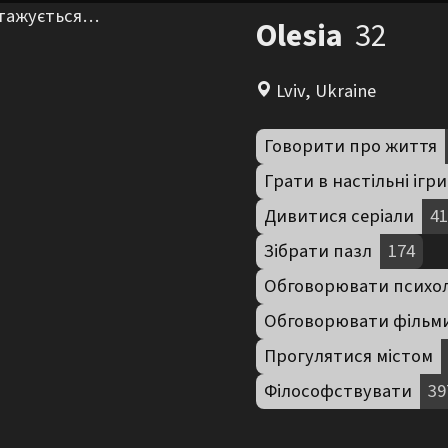
нтажується…
Olesia
32
Lviv, Ukraine
Говорити про життя
Грати в настільні ігри
Дивитися серіали
41
Зібрати пазл
174
Обговорювати психо
Обговорювати фільм
Прогулятися містом
Філософствувати
39