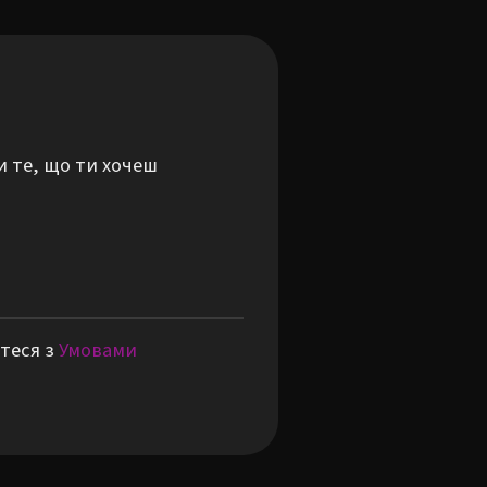
и те, що ти хочеш
теся з
Умовами