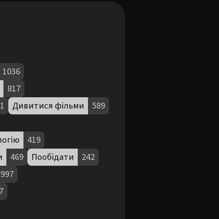
1036
817
1
Дивитися фільми
589
логію
419
и
469
Пообідати
242
997
7