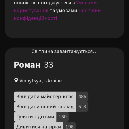
повністю погоджуєтеся з
Умовами
користування
та умовами
Політики
конфіденційності
Світлина завантажується…
Роман
33
Vinnytsya, Ukraine
Відвідати майстер-клас
486
Відвідати новий заклад
613
Гуляти з дітьми
160
Дивитися на зірки
196