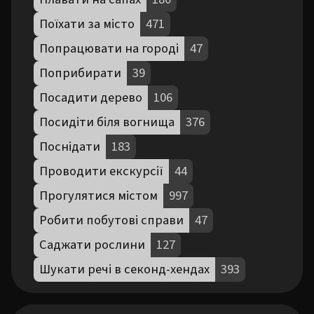
Поїхати за місто
471
Попрацювати на городі
47
Поприбирати
39
Посадити дерево
106
Посидіти біля вогнища
376
Поснідати
183
Проводити екскурсії
44
Прогулятися містом
997
Робити побутові справи
47
Саджати рослини
127
Шукати речі в секонд-хендах
393