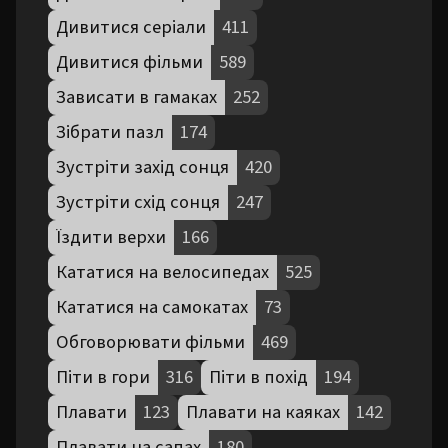
Дивитися серіали
411
Дивитися фільми
589
Зависати в гамаках
252
Зібрати пазл
174
Зустріти захід сонця
420
Зустріти схід сонця
247
Їздити верхи
166
Кататися на велосипедах
525
Кататися на самокатах
73
Обговорювати фільми
469
Піти в гори
316
Піти в похід
194
Плавати
123
Плавати на каяках
142
Плавати на сапах
180