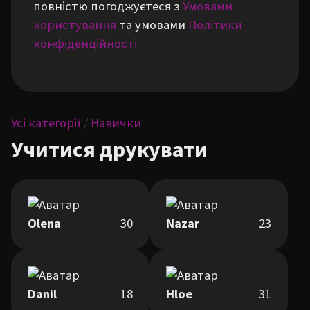
повністю погоджуєтеся з
Умовами
користування
та умовами
Політики
конфіденційності
Усі категорії
/
Навички
Учитися друкувати
Olena
30
Nazar
23
Danil
18
Hloe
31