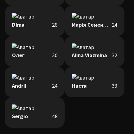
Dima
28
Марія Семенець
24
Олег
30
Alina Viazmina
32
Andrii
24
Настя
33
Sergio
48