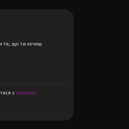
и те, що ти хочеш
теся з
Умовами