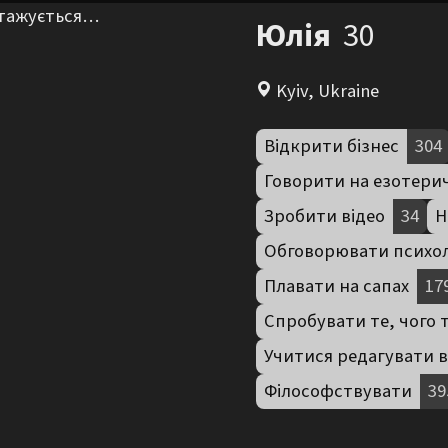
нтажується…
Юлія
30
Kyiv, Ukraine
Відкрити бізнес
304
Говорити на езотери
Зробити відео
34
Н
Обговорювати психо
Плавати на сапах
17
Спробувати те, чого 
Учитися редагувати в
Філософствувати
39