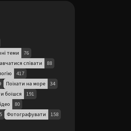
чні теми
76
авчатися співати
88
логію
417
9
Поїхати на море
34
ти боїшся
191
ідео
80
5
Фотографувати
158