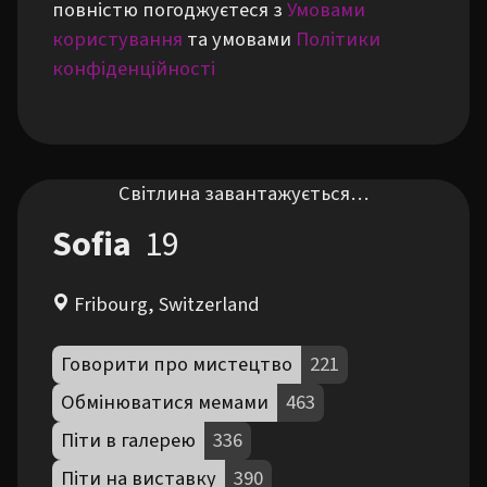
повністю погоджуєтеся з
Умовами
користування
та умовами
Політики
конфіденційності
Світлина завантажується…
Sofia
19
Fribourg, Switzerland
Говорити про мистецтво
221
Обмінюватися мемами
463
Піти в галерею
336
Піти на виставку
390