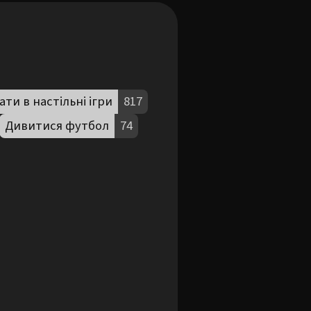
ати в настільні ігри
817
Дивитися футбол
74