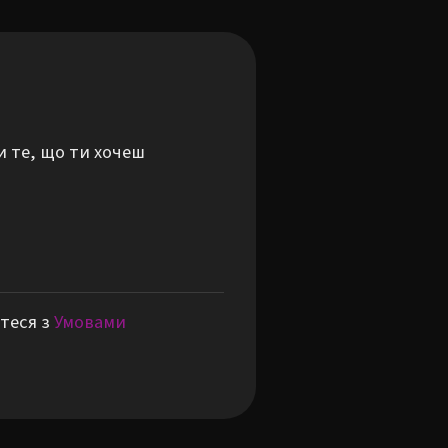
и те, що ти хочеш
теся з
Умовами