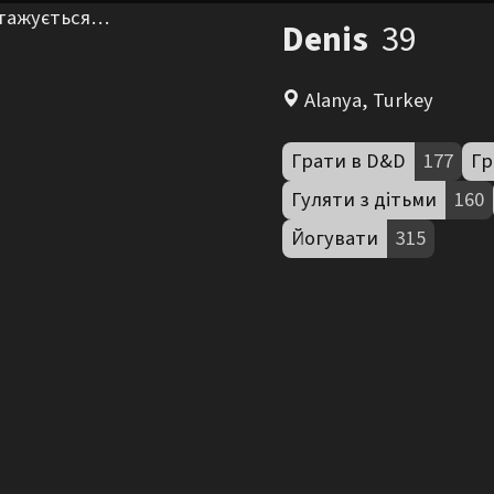
нтажується…
Denis
39
Alanya, Turkey
Грати в D&D
177
Гр
Гуляти з дітьми
160
Йогувати
315