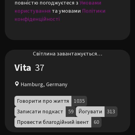
повністю погоджуєтеся з
Умовами
користування
та умовами
Політики
конфіденційності
Світлина завантажується…
Vita
37
Hamburg, Germany
Говорити про життя
1035
Записати подкаст
59
Йогувати
313
Провести благодійний івент
60