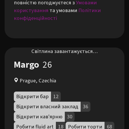
повністю погоджуєтеся з
Умовами
користування
та умовами
Політики
конфіденційності
Світлина завантажується…
Margo
26
Prague, Czechia
Відкрити бар
12
Відкрити власний заклад
36
Відкрити кав'ярню
30
Робити fluid art
18
Робити торти
68