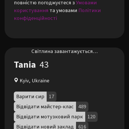
повністю погоджуєтеся з
Умовами
користування
та умовами
Політики
конфіденційності
Світлина завантажується…
Tania
43
Kyiv, Ukraine
Варити сир
17
Відвідати майстер-клас
489
Відвідати мотузковий парк
120
Відвідати новий заклад
616