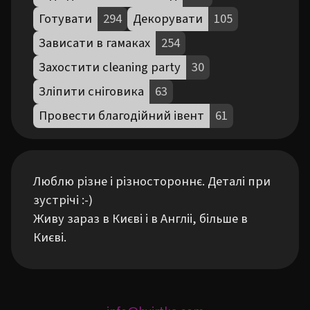
Готувати
294
Декорувати
105
Зависати в гамаках
254
Захостити cleaning party
30
Зліпити сніговика
63
Провести благодійний івент
61
Люблю різне і різностороннє. Деталі при 
зустрічі :-)

Живу зараз в Києві і в Англіі, більше в 
Києві.