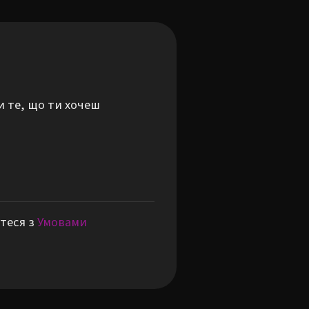
и те, що ти хочеш
теся з
Умовами