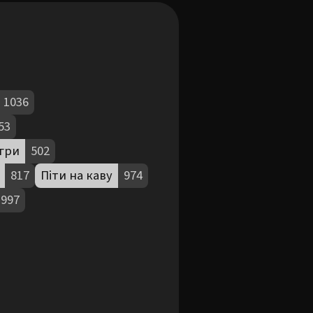
1036
53
ігри
502
817
Піти на каву
974
997