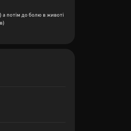
а потім до болю в животі 
)
