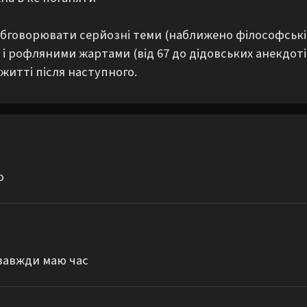
 обговорювати серйозні теми (наближено філософські) 
і рофляними жартами (від 67 до дідовських анекдотів
 житті після наступного.
о
 завжди маю час