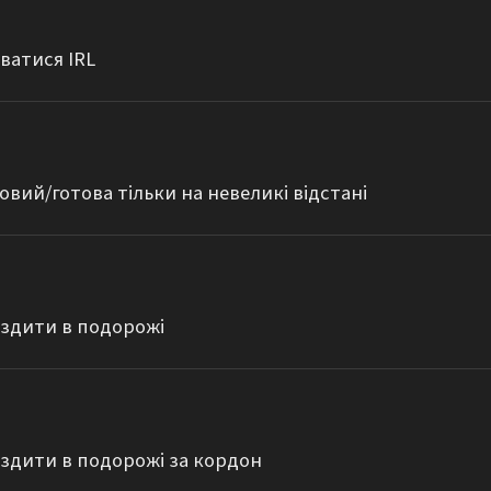
уватися IRL
овий/готова тільки на невеликі відстані
 їздити в подорожі
 їздити в подорожі за кордон