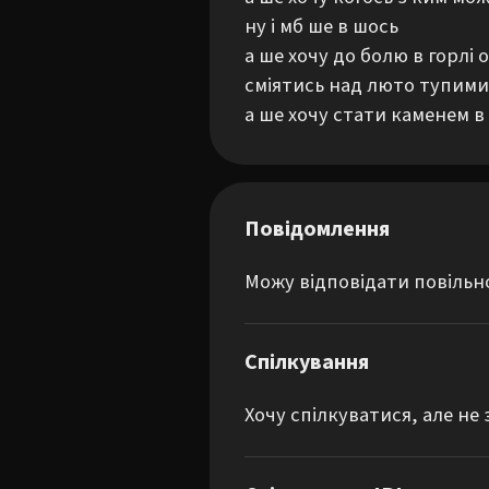
ну і мб ше в шось 

а ше хочу до болю в горлі
сміятись над люто тупими 
а ше хочу стати каменем в
Повідомлення
Можу відповідати повільн
Спілкування
Хочу спілкуватися, але не