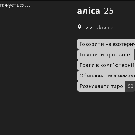
нтажується…
аліса
25
Lviv, Ukraine
Говорити на езотери
Говорити про життя
Грати в комп'ютерні 
Обмінюватися мемам
Розкладати таро
90