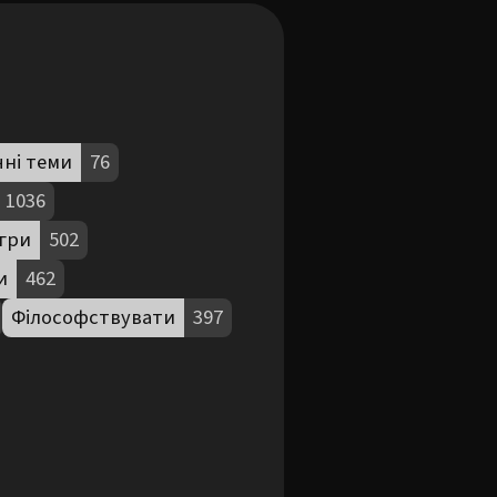
чні теми
76
1036
ігри
502
и
462
Філософствувати
397