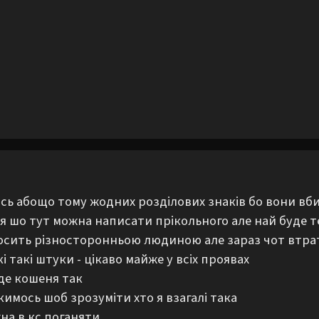
сь абощо тому жодних розділових знаків бо вони вби
я шо тут можна написати прікольного але най буде те
досить різносторонньою людиною але зараз чот втрат
 такі штуки - цікаво майже у всіх проявах 

е кошеня так

имось шоб зрозуміти хто я взагалі така

на в кс поганяти 
