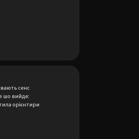
вають сенс

 шо вийде:

ила орієнтири
