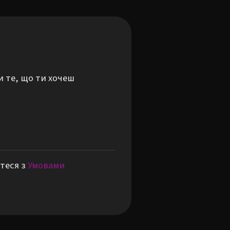
и те, що ти хочеш
теся з
Умовами