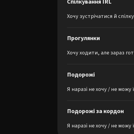
Спілкування IRL
Хочу зустрічатися й спілк
Прогулянки
Хочу ходити, але зараз гот
Подорожі
Я наразі не хочу / не можу
Подорожі за кордон
Я наразі не хочу / не можу