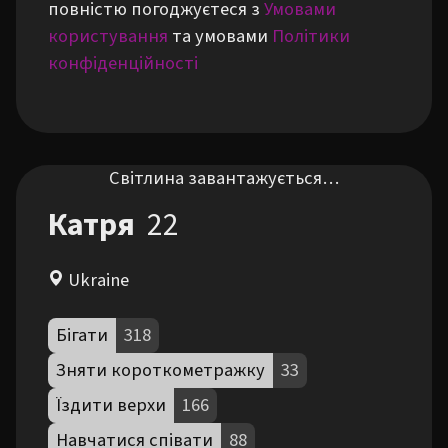
повністю погоджуєтеся з
Умовами
користування
та умовами
Політики
конфіденційності
Світлина завантажується…
Катря
22
Ukraine
Бігати
318
Зняти короткометражку
33
Їздити верхи
166
Навчатися співати
88