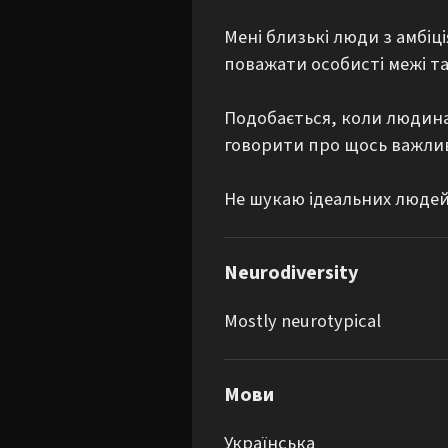
Мені близькі люди з амбіці
поважати особисті межі та 
Подобається, коли людина 
говорити про щось важливе
Не шукаю ідеальних людей.
Neurodiversity
Mostly neurotypical
Мови
Українська
