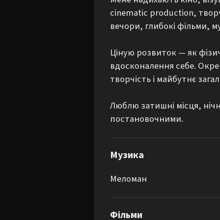
cinematic production, тво
вечори, глибокі фільми, му
Ціную розвиток — як фізич
вдосконалення себе. Окрем
творчість і майбутнє загал
Люблю затишні місця, нічн
постановочними.
Музика
Меломан
Фільми