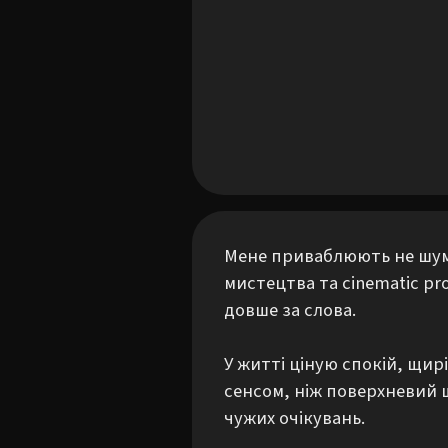
Мене приваблюють не шумні
мистецтва та cinematic pr
довше за слова.

У житті ціную спокій, щир
сенсом, ніж поверхневий ш
чужих очікувань.
