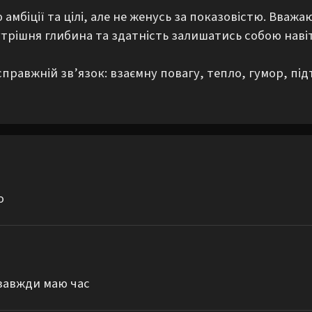
амбіції та цілі, але не женусь за показовістю. Вважа
трішня глибина та здатність залишатись собою навіть
справжній зв’язок: взаємну повагу, тепло, гумор, під
о
 завжди маю час