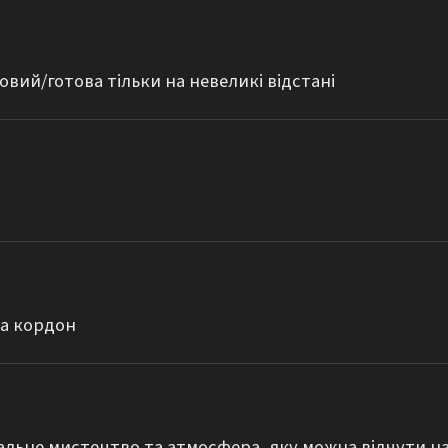
овий/готова тільки на невеликі відстані
за кордон
альне мистецтво та атмосфера, яку можна відчути нав