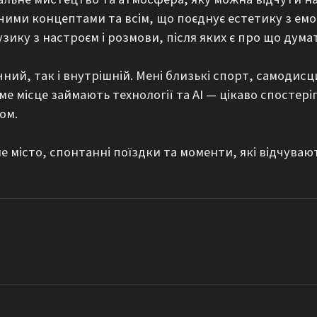
рчими концептами та всім, що поєднує естетику з емо
зику з настроєм і розмови, після яких є про що думат
ний, так і внутрішній. Мені близькі спорт, самодисци
е місце займають технології та AI — цікаво спостеріг
ом.

е місто, спонтанні поїздки та моменти, які відчувают