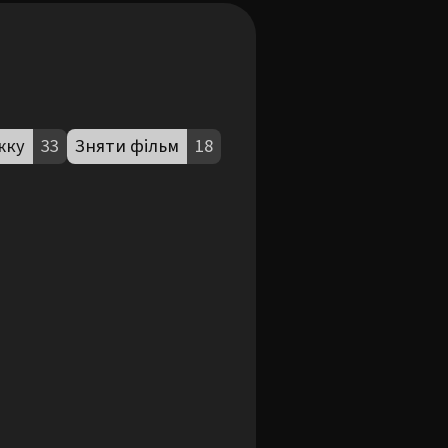
жку
33
Зняти фільм
18