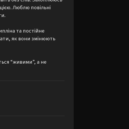
цією. Люблю повільні 
и.

пліна та постійне 
ати, як вони змінюють 
ься “живими”, а не 