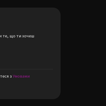
и те, що ти хочеш
теся з
Умовами