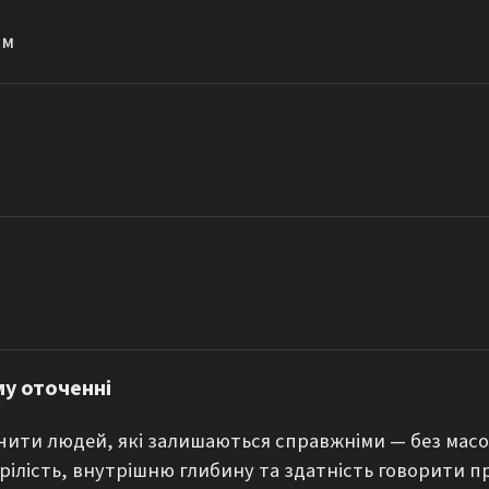
ом
му оточенні
чити людей, які залишаються справжніми — без масок,
рілість, внутрішню глибину та здатність говорити пр